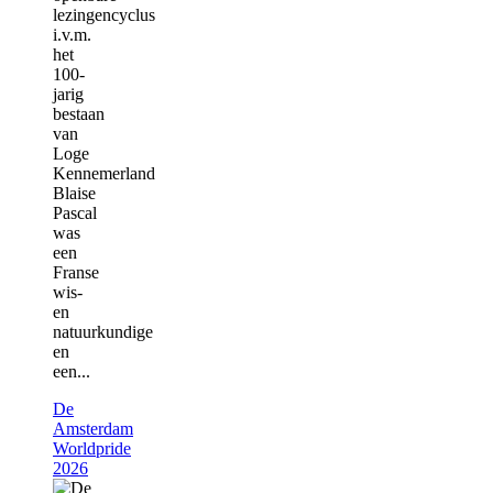
lezingencyclus
i.v.m.
het
100-
jarig
bestaan
van
Loge
Kennemerland
Blaise
Pascal
was
een
Franse
wis-
en
natuurkundige
en
een...
De
Amsterdam
Worldpride
2026