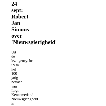
24
sept:
Robert-
Jan
Simons
over
'Nieuwsgierigheid'
Uit
de
lezingencyclus
i.v.m.
het
100-
jarig
bestaan
van
Loge
Kennemerland
Nieuwsgierigheid
is