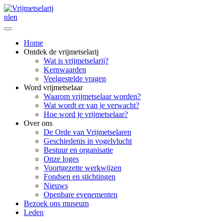
nl
en
Home
Ontdek de vrijmetselarij
Wat is vrijmetselarij?
Kernwaarden
Veelgestelde vragen
Word vrijmetselaar
Waarom vrijmetselaar worden?
Wat wordt er van je verwacht?
Hoe word je vrijmetselaar?
Over ons
De Orde van Vrijmetselaren
Geschiedenis in vogelvlucht
Bestuur en organisatie
Onze loges
Voortgezette werkwijzen
Fondsen en stichtingen
Nieuws
Openbare evenementen
Bezoek ons museum
Leden