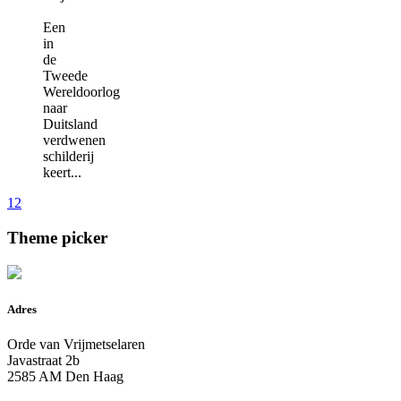
Een
in
de
Tweede
Wereldoorlog
naar
Duitsland
verdwenen
schilderij
keert...
1
2
Theme picker
Adres
Orde van Vrijmetselaren
Javastraat 2b
2585 AM Den Haag