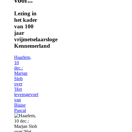
voor...
Lezing in
het kader
van 100
jaar
vrijmetselaarsloge
Kennemerland
Haarlem,
10
dec.:
Marjan
Slob
over
'Het
levensgevoel
van
Blaise
Pascal