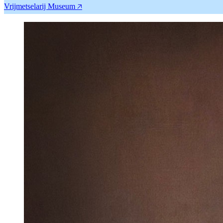
Vrijmetselarij Museum 🡥