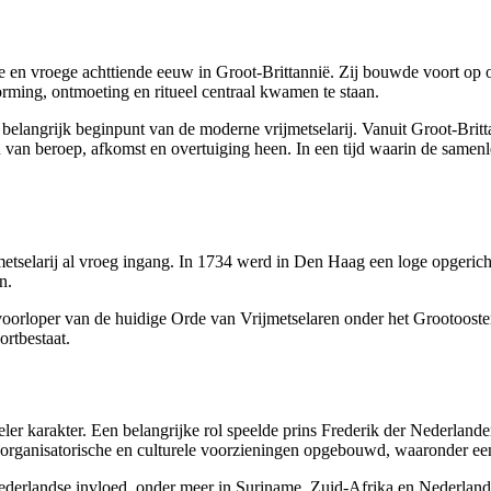
de en vroege achttiende eeuw in Groot-Brittannië. Zij bouwde voort op
orming, ontmoeting en ritueel centraal kwamen te staan.
langrijk beginpunt van de moderne vrijmetselarij. Vanuit Groot-Britta
an beroep, afkomst en overtuiging heen. In een tijd waarin de samenle
selarij al vroeg ingang. In 1734 werd in Den Haag een loge opgericht
n.
de voorloper van de huidige Orde van Vrijmetselaren onder het Grootoos
ortbestaat.
eler karakter. Een belangrijke rol speelde prins Frederik der Nederlan
 organisatorische en culturele voorzieningen opgebouwd, waaronder een 
ederlandse invloed, onder meer in Suriname, Zuid-Afrika en Nederlan