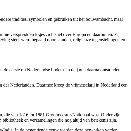
 oudere tradities, symbolen en gebruiken uit het bouwambacht, maar
nnië verspreidden loges zich snel over Europa en daarbuiten. Zij
ving sterk werd bepaald door standen, religieuze tegenstellingen en
, de eerste op Nederlandse bodem. In de jaren daarna ontstonden
ten der Nederlanden. Daarmee kreeg de vrijmetselarij in Nederland een
den, die van 1816 tot 1881 Grootmeester-Nationaal was. Onder zijn
bibliotheek en verzamelingen die nog altijd van betekenis zijn.
ds-Indië. In de negentiende eeuw werden deze netwerken verder