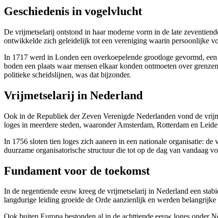
Geschiedenis in vogelvlucht
De vrijmetselarij ontstond in haar moderne vorm in de late zeventien
ontwikkelde zich geleidelijk tot een vereniging waarin persoonlijke v
In 1717 werd in Londen een overkoepelende grootloge gevormd, een be
boden een plaats waar mensen elkaar konden ontmoeten over grenzen v
politieke scheidslijnen, was dat bijzonder.
Vrijmetselarij in Nederland
Ook in de Republiek der Zeven Verenigde Nederlanden vond de vrijmet
loges in meerdere steden, waaronder Amsterdam, Rotterdam en Leide
In 1756 sloten tien loges zich aaneen in een nationale organisatie: 
duurzame organisatorische structuur die tot op de dag van vandaag vo
Fundament voor de toekomst
In de negentiende eeuw kreeg de vrijmetselarij in Nederland een stabi
langdurige leiding groeide de Orde aanzienlijk en werden belangrijke
Ook buiten Europa bestonden al in de achttiende eeuw loges onder N