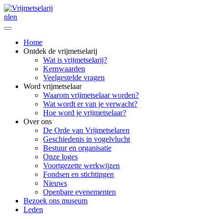
nl
en
Home
Ontdek de vrijmetselarij
Wat is vrijmetselarij?
Kernwaarden
Veelgestelde vragen
Word vrijmetselaar
Waarom vrijmetselaar worden?
Wat wordt er van je verwacht?
Hoe word je vrijmetselaar?
Over ons
De Orde van Vrijmetselaren
Geschiedenis in vogelvlucht
Bestuur en organisatie
Onze loges
Voortgezette werkwijzen
Fondsen en stichtingen
Nieuws
Openbare evenementen
Bezoek ons museum
Leden